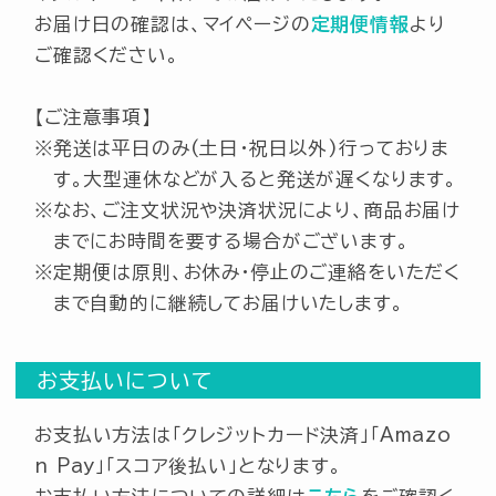
お届け日の確認は、マイページの
定期便情報
より
ショッピングガイド
ご確認ください。
ご購入について
【ご注意事項】
発送は平日のみ(土日･祝日以外)行っておりま
定期便について
す。大型連休などが入ると発送が遅くなります。
返品・交換・キャンセルについて
なお、ご注文状況や決済状況により、商品お届け
までにお時間を要する場合がございます。
マイページについて
定期便は原則、お休み・停止のご連絡をいただく
サービスについて
まで自動的に継続してお届けいたします。
お休み・お届け日・お届けサイクルの変更につ
お支払いについて
いて
お支払い方法は「クレジットカード決済」「Amazo
n Pay」「スコア後払い」となります。
メールアドレスについて